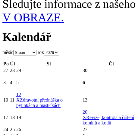
Sledujte informace z naše
V OBRAZE.
Kalendář
měsíc
rok
Po
Út
St
Čt
27
28
29
30
3
4
5
6
12
10
11
X
Zdravotní přednáška o
13
bylinkách a mastičkách
20
17
18
19
X
Revize, kontrola a čištění
komínů a kotlů
24
25
26
27