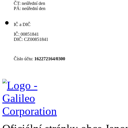
ČT: neúřední den
PÁ: neúřední den
IČ a DIČ
IČ: 00851841
DIČ: CZ00851841
Číslo účtu:
162272164/0300