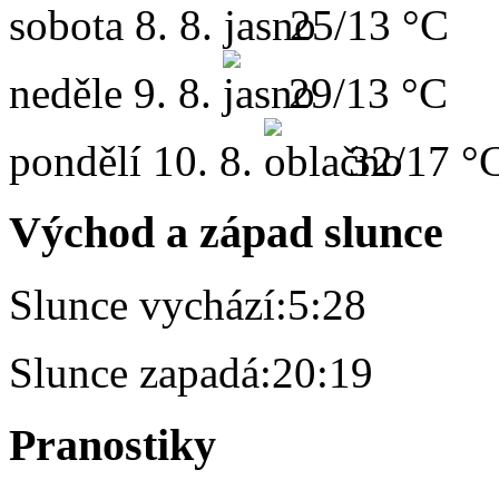
sobota
8. 8.
25/13 °C
neděle
9. 8.
29/13 °C
pondělí
10. 8.
32/17 °
Východ a západ slunce
Slunce vychází:
5:28
Slunce zapadá:
20:19
Pranostiky