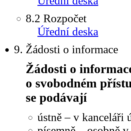
Úřední deska
8.2
Rozpočet
Úřední deska
9.
Žádosti o informace
Žádosti o informac
o svobodném příst
se podávají
ústně – v kanceláři 
písemně – osobně v 