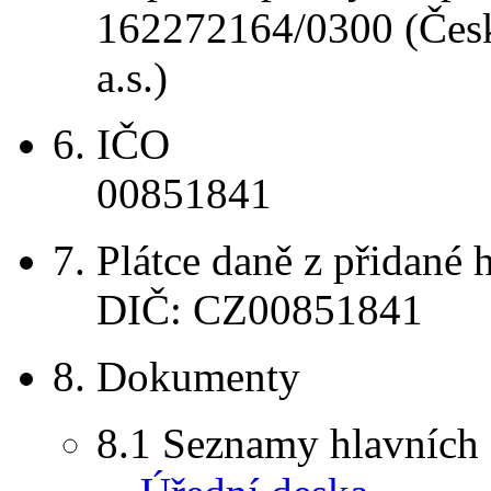
162272164/0300 (Česk
a.s.)
6.
IČO
00851841
7.
Plátce daně z přidané 
DIČ: CZ00851841
8.
Dokumenty
8.1
Seznamy hlavních