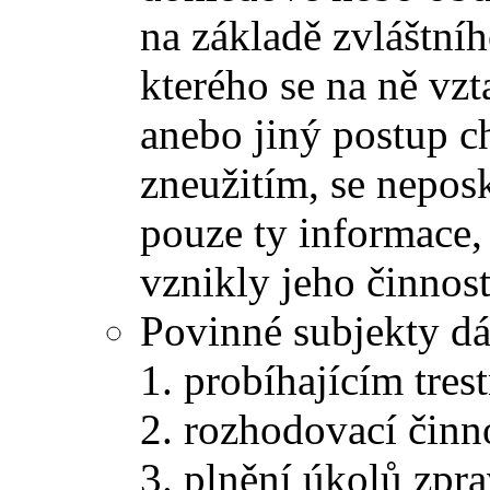
na základě zvláštní
kterého se na ně vzt
anebo jiný postup c
zneužitím, se nepos
pouze ty informace, 
vznikly jeho činnost
Povinné subjekty d
probíhajícím trest
rozhodovací činn
plnění úkolů zpr