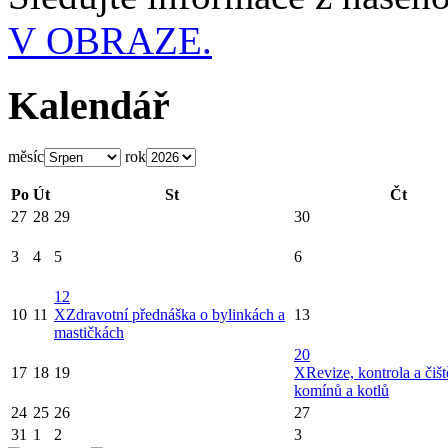
V OBRAZE.
Kalendář
měsíc
rok
Po
Út
St
Čt
27
28
29
30
3
4
5
6
12
10
11
X
Zdravotní přednáška o bylinkách a
13
mastičkách
20
17
18
19
X
Revize, kontrola a čišt
komínů a kotlů
24
25
26
27
31
1
2
3