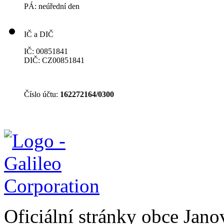
PÁ: neúřední den
IČ a DIČ
IČ: 00851841
DIČ: CZ00851841
Číslo účtu:
162272164/0300
Oficiální stránky obce Jan