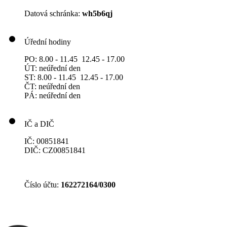
Datová schránka:
wh5b6qj
Úřední hodiny
PO: 8.00 - 11.45 12.45 - 17.00
ÚT: neúřední den
ST: 8.00 - 11.45 12.45 - 17.00
ČT: neúřední den
PÁ: neúřední den
IČ a DIČ
IČ: 00851841
DIČ: CZ00851841
Číslo účtu:
162272164/0300