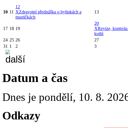
12
10
11
X
Zdravotní přednáška o bylinkách a
13
mastičkách
20
17
18
19
X
Revize, kontrola
kotlů
24
25
26
27
31
1
2
3
Datum a čas
Dnes je
pondělí
,
10. 8. 202
Odkazy