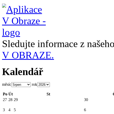
Sledujte informace z naše
V OBRAZE.
Kalendář
měsíc
rok
Po
Út
St
27
28
29
30
3
4
5
6