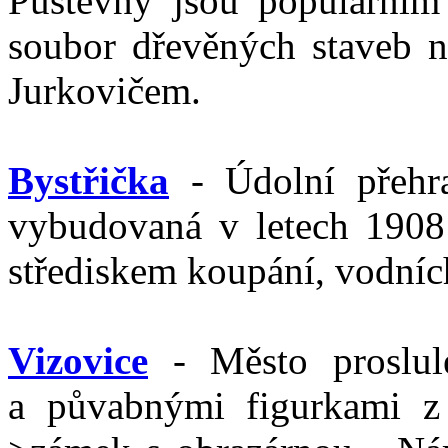
Pustevny jsou populárním c
soubor dřevěných staveb 
Jurkovičem.
Bystřička
- Údolní přehr
vybudovaná v letech 1908
střediskem koupání, vodních
Vizovice
- Město proslulé
a půvabnými figurkami z 