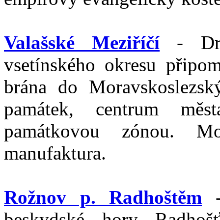
Valašské Meziříčí
- Dru
vsetínského okresu připo
brána do Moravskoslezsk
památek, centrum měs
památkovou zónou. Mod
manufaktura.
Rožnov p. Radhoštěm
-
beskydské hory Radhoš