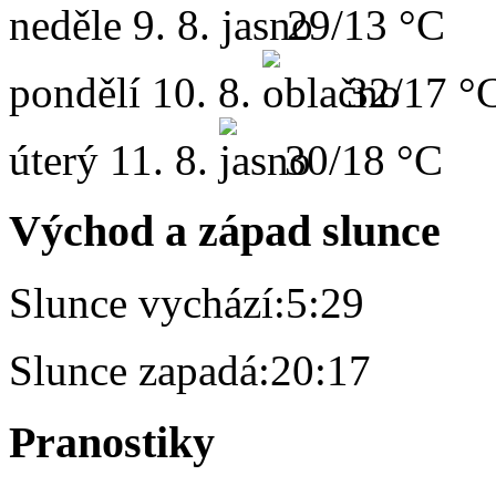
neděle
9. 8.
29/13 °C
pondělí
10. 8.
32/17 °
úterý
11. 8.
30/18 °C
Východ a západ slunce
Slunce vychází:
5:29
Slunce zapadá:
20:17
Pranostiky