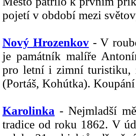
Město patřilo k prvním pří
pojetí v období mezi světo
Nový Hrozenkov
- V roube
je památník malíře Anton
pro letní i zimní turistik
(Portáš, Kohútka). Koupání 
Karolinka
- Nejmladší měs
tradice od roku 1862. V ú