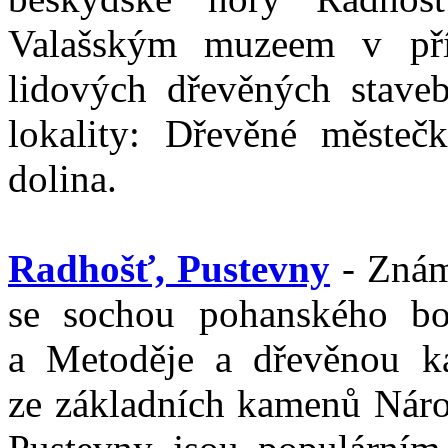
Valašským muzeem v pří
lidových dřevěných staveb
lokality: Dřevěné městeč
dolina.
Radhošť, Pustevny
- Znám
se sochou pohanského bo
a Metoděje a dřevěnou ka
ze základních kamenů Náro