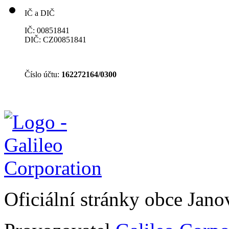
IČ a DIČ
IČ: 00851841
DIČ: CZ00851841
Číslo účtu:
162272164/0300
Oficiální stránky obce Jan