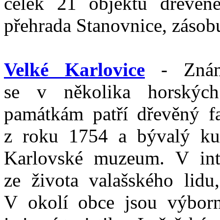
celek 21 objektů dřevěné
přehrada Stanovnice, zásobu
Velké Karlovice
- Známá
se v několika horskýc
památkám patří dřevěný f
z roku 1754 a bývalý ku
Karlovské muzeum. V inte
ze života valašského lidu,
V okolí obce jsou výborn