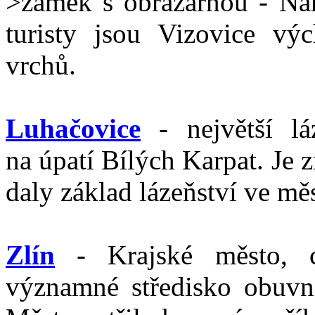
>zámek s obrazárnou - Nár
turisty jsou Vizovice vý
vrchů.
Luhačovice
- největší lá
na úpatí Bílých Karpat. Je
daly základ lázeňství ve mě
Zlín
- Krajské město, c
významné středisko obuvn