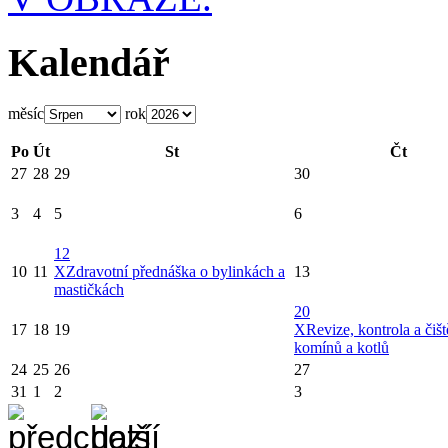
Kalendář
měsíc
rok
Po
Út
St
Čt
27
28
29
30
3
4
5
6
12
10
11
X
Zdravotní přednáška o bylinkách a
13
mastičkách
20
17
18
19
X
Revize, kontrola a čišt
komínů a kotlů
24
25
26
27
31
1
2
3