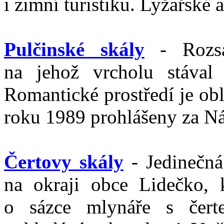
i zimní turistiku. Lyžařské 
Pulčinské skály
- Rozsáh
na jehož vrcholu stával 
Romantické prostředí je obl
roku 1989 prohlášeny za Nár
Čertovy skály
- Jedinečná
na okraji obce Lidečko, 
o sázce mlynáře s čert