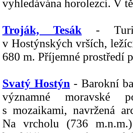
vyhledávána horolezci. V tě
Troják, Tesák
- Turist
v Hostýnských vrších, leží
680 m. Příjemné prostředí pr
Svatý Hostýn
- Barokní ba
významné moravské po
s mozaikami, navržená ar
Na vrcholu (736 m.n.m.)