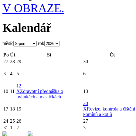
V OBRAZE.
Kalendář
měsíc
rok
Po
Út
St
Čt
27
28
29
30
3
4
5
6
12
10
11
X
Zdravotní přednáška o
13
bylinkách a mastičkách
20
17
18
19
X
Revize, kontrola a čištění
komínů a kotlů
24
25
26
27
31
1
2
3