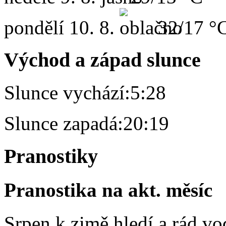
pondělí
10. 8.
32/17 °
Východ a západ slunce
Slunce vychází:
5:28
Slunce zapadá:
20:19
Pranostiky
Pranostika na akt. měsíc
Srpen k zimě hledí a rád vo