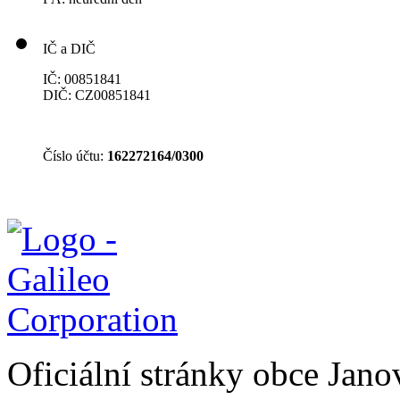
IČ a DIČ
IČ: 00851841
DIČ: CZ00851841
Číslo účtu:
162272164/0300
Oficiální stránky obce Jan