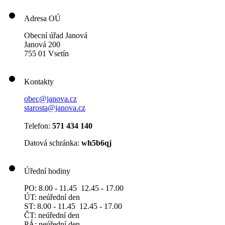
Adresa OÚ
Obecní úřad Janová
Janová 200
755 01 Vsetín
Kontakty
obec@janova.cz
starosta@janova.cz
Telefon:
571 434 140
Datová schránka:
wh5b6qj
Úřední hodiny
PO: 8.00 - 11.45 12.45 - 17.00
ÚT: neúřední den
ST: 8.00 - 11.45 12.45 - 17.00
ČT: neúřední den
PÁ: neúřední den