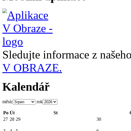
Sledujte informace z naše
V OBRAZE.
Kalendář
měsíc
rok
Po
Út
St
27
28
29
30
3
4
5
6