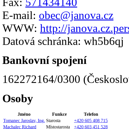
Fax:
571434140
E-mail:
obec@janova.cz
WWW:
http://janova.cz.pe
Datová schránka:
wh5b6qj
Bankovní spojení
162272164/0300 (Českoslov
Osoby
Jméno
Funkce
Telefon
Tomanec Jaroslav, Ing.
Starosta
+420 605 408 715
Machalec Richard
Místostarosta
+420 603 451 528