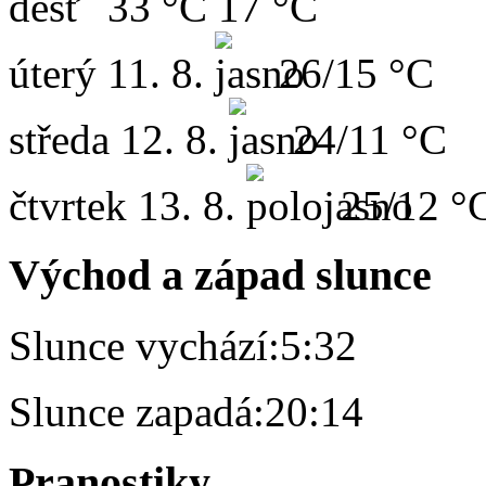
33 °C
17 °C
úterý
11. 8.
26/15 °C
středa
12. 8.
24/11 °C
čtvrtek
13. 8.
25/12 °
Východ a západ slunce
Slunce vychází:
5:32
Slunce zapadá:
20:14
Pranostiky