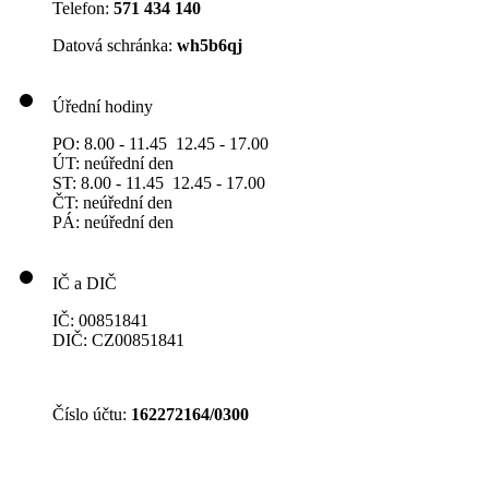
Telefon:
571 434 140
Datová schránka:
wh5b6qj
Úřední hodiny
PO: 8.00 - 11.45 12.45 - 17.00
ÚT: neúřední den
ST: 8.00 - 11.45 12.45 - 17.00
ČT: neúřední den
PÁ: neúřední den
IČ a DIČ
IČ: 00851841
DIČ: CZ00851841
Číslo účtu:
162272164/0300