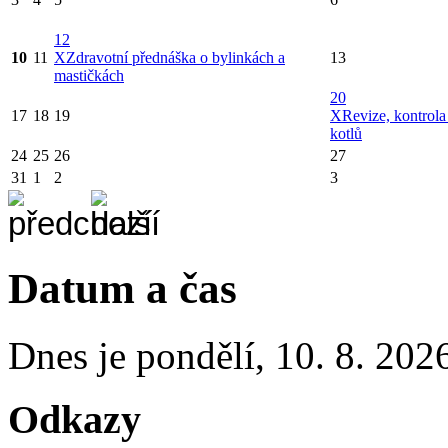
12
10
11
X
Zdravotní přednáška o bylinkách a
13
mastičkách
20
17
18
19
X
Revize, kontrola
kotlů
24
25
26
27
31
1
2
3
Datum a čas
Dnes je
pondělí
,
10. 8. 202
Odkazy