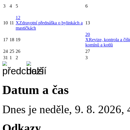
3
4
5
6
12
10
11
X
Zdravotní přednáška o bylinkách a
13
mastičkách
20
17
18
19
X
Revize, kontrola a čišt
komínů a kotlů
24
25
26
27
31
1
2
3
Datum a čas
Dnes je
neděle
,
9. 8. 2026
,
Odkazy