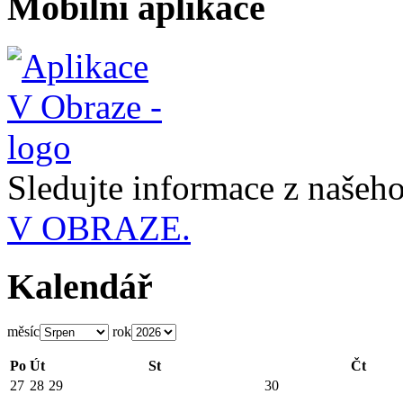
Mobilní aplikace
Sledujte informace z naše
V OBRAZE.
Kalendář
měsíc
rok
Po
Út
St
Čt
27
28
29
30