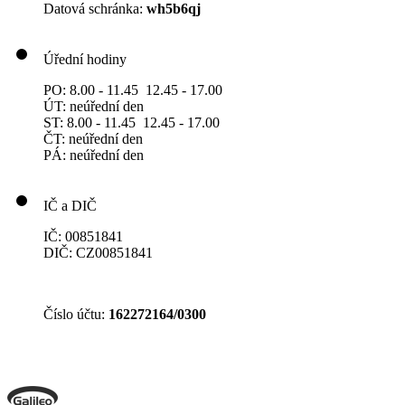
Datová schránka:
wh5b6qj
Úřední hodiny
PO: 8.00 - 11.45 12.45 - 17.00
ÚT: neúřední den
ST: 8.00 - 11.45 12.45 - 17.00
ČT: neúřední den
PÁ: neúřední den
IČ a DIČ
IČ: 00851841
DIČ: CZ00851841
Číslo účtu:
162272164/0300