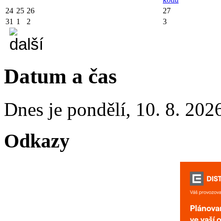
24
25
26
27
31
1
2
3
Datum a čas
Dnes je
pondělí
,
10. 8. 202
Odkazy