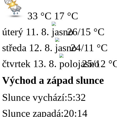
33 °C
17 °C
úterý
11. 8.
26/15 °C
středa
12. 8.
24/11 °C
čtvrtek
13. 8.
25/12 °
Východ a západ slunce
Slunce vychází:
5:32
Slunce zapadá:
20:14