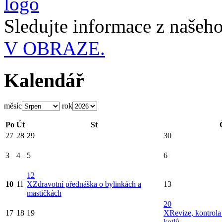
Sledujte informace z naše
V OBRAZE.
Kalendář
měsíc
rok
Po
Út
St
27
28
29
30
3
4
5
6
12
10
11
X
Zdravotní přednáška o bylinkách a
13
mastičkách
20
17
18
19
X
Revize, kontrola
kotlů