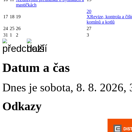
mastičkách
20
17
18
19
X
Revize, kontrola a čišt
komínů a kotlů
24
25
26
27
31
1
2
3
Datum a čas
Dnes je
sobota
,
8. 8. 2026
,
Odkazy