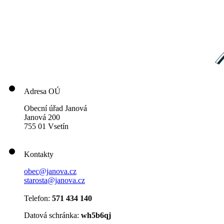
Adresa OÚ
Obecní úřad Janová
Janová 200
755 01 Vsetín
Kontakty
obec@janova.cz
starosta@janova.cz
Telefon:
571 434 140
Datová schránka:
wh5b6qj