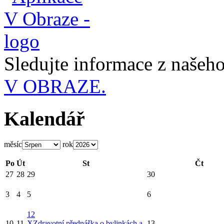
Sledujte informace z naše
V OBRAZE.
Kalendář
měsíc
rok
Po
Út
St
Čt
27
28
29
30
3
4
5
6
12
10
11
X
Zdravotní přednáška o bylinkách a
13