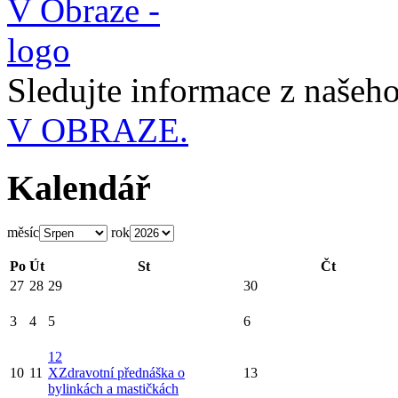
Sledujte informace z naše
V OBRAZE.
Kalendář
měsíc
rok
Po
Út
St
Čt
27
28
29
30
3
4
5
6
12
10
11
X
Zdravotní přednáška o
13
bylinkách a mastičkách