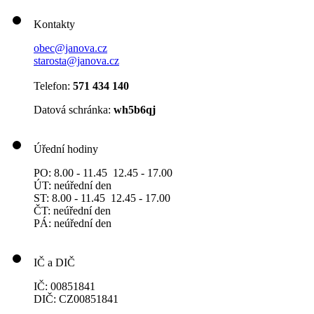
Kontakty
obec@janova.cz
starosta@janova.cz
Telefon:
571 434 140
Datová schránka:
wh5b6qj
Úřední hodiny
PO: 8.00 - 11.45 12.45 - 17.00
ÚT: neúřední den
ST: 8.00 - 11.45 12.45 - 17.00
ČT: neúřední den
PÁ: neúřední den
IČ a DIČ
IČ: 00851841
DIČ: CZ00851841