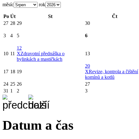
měsíc
rok
Po
Út
St
Čt
27
28
29
30
3
4
5
6
12
10
11
X
Zdravotní přednáška o
13
bylinkách a mastičkách
20
17
18
19
X
Revize, kontrola a čištění
komínů a kotlů
24
25
26
27
31
1
2
3
Datum a čas