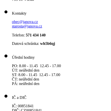
Kontakty
obec@janova.cz
starosta@janova.cz
Telefon:
571 434 140
Datová schránka:
wh5b6qj
Úřední hodiny
PO: 8.00 - 11.45 12.45 - 17.00
ÚT: neúřední den
ST: 8.00 - 11.45 12.45 - 17.00
ČT: neúřední den
PÁ: neúřední den
IČ a DIČ
IČ: 00851841
DIČ: CZ00851841