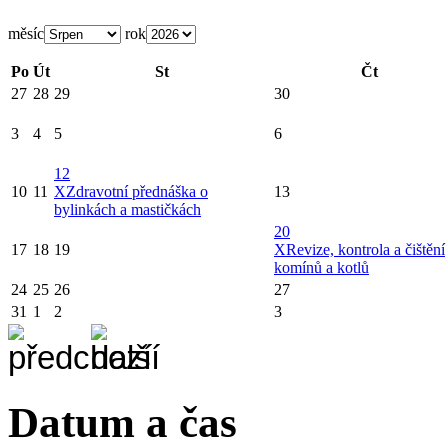
měsíc
rok
Po
Út
St
Čt
27
28
29
30
3
4
5
6
12
10
11
X
Zdravotní přednáška o
13
bylinkách a mastičkách
20
17
18
19
X
Revize, kontrola a čištění
komínů a kotlů
24
25
26
27
31
1
2
3
Datum a čas