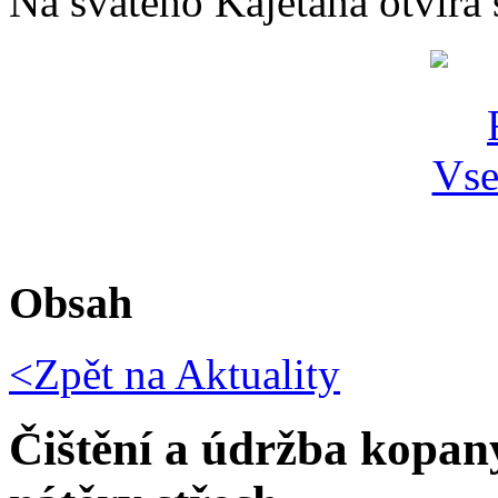
Na svatého Kajetána otvírá 
Obsah
<Zpět na
Aktuality
Čištění a údržba kopan