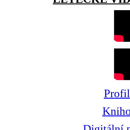
Profi
Kniho
Digitální