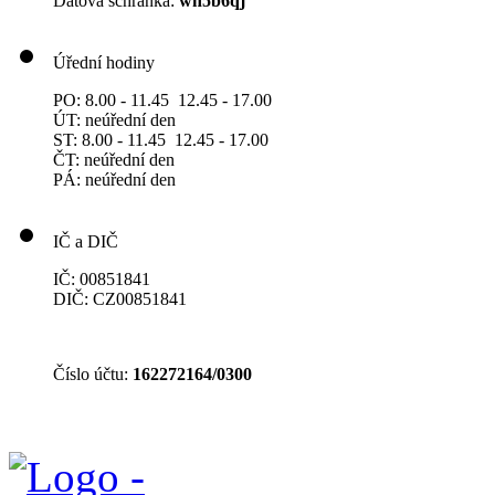
Datová schránka:
wh5b6qj
Úřední hodiny
PO: 8.00 - 11.45 12.45 - 17.00
ÚT: neúřední den
ST: 8.00 - 11.45 12.45 - 17.00
ČT: neúřední den
PÁ: neúřední den
IČ a DIČ
IČ: 00851841
DIČ: CZ00851841
Číslo účtu:
162272164/0300