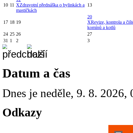
10
11
X
Zdravotní přednáška o bylinkách a
13
mastičkách
20
17
18
19
X
Revize, kontrola a čišt
komínů a kotlů
24
25
26
27
31
1
2
3
Datum a čas
Dnes je
neděle
,
9. 8. 2026
,
Odkazy