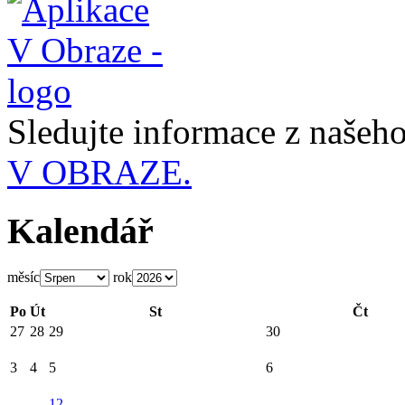
Sledujte informace z naše
V OBRAZE.
Kalendář
měsíc
rok
Po
Út
St
Čt
27
28
29
30
3
4
5
6
12