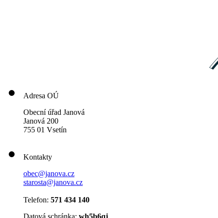
Adresa OÚ
Obecní úřad Janová
Janová 200
755 01 Vsetín
Kontakty
obec@janova.cz
starosta@janova.cz
Telefon:
571 434 140
Datová schránka:
wh5b6qj