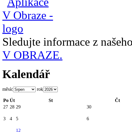
Sledujte informace z naše
V OBRAZE.
Kalendář
měsíc
rok
Po
Út
St
Čt
27
28
29
30
3
4
5
6
12