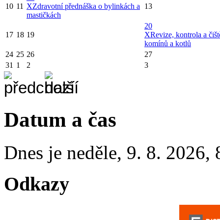
10
11
X
Zdravotní přednáška o bylinkách a
13
mastičkách
20
17
18
19
X
Revize, kontrola a čišt
komínů a kotlů
24
25
26
27
31
1
2
3
Datum a čas
Dnes je
neděle
,
9. 8. 2026
,
Odkazy