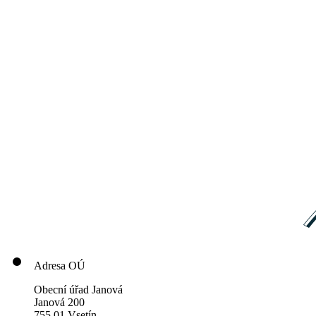
Adresa OÚ
Obecní úřad Janová
Janová 200
755 01 Vsetín