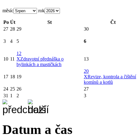
měsíc
rok
Po
Út
St
Čt
27
28
29
30
3
4
5
6
12
10
11
X
Zdravotní přednáška o
13
bylinkách a mastičkách
20
17
18
19
X
Revize, kontrola a čištění
komínů a kotlů
24
25
26
27
31
1
2
3
Datum a čas