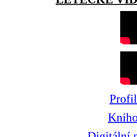
Profi
Kniho
Digitální