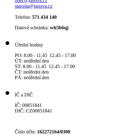
obec@janova.cz
starosta@janova.cz
Telefon:
571 434 140
Datová schránka:
wh5b6qj
Úřední hodiny
PO: 8.00 - 11.45 12.45 - 17.00
ÚT: neúřední den
ST: 8.00 - 11.45 12.45 - 17.00
ČT: neúřední den
PÁ: neúřední den
IČ a DIČ
IČ: 00851841
DIČ: CZ00851841
Číslo účtu:
162272164/0300