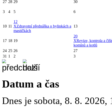
27
28
29
30
3
4
5
6
12
10
11
X
Zdravotní přednáška o bylinkách a
13
mastičkách
20
17
18
19
X
Revize, kontrola a čišt
komínů a kotlů
24
25
26
27
31
1
2
3
Datum a čas
Dnes je
sobota
,
8. 8. 2026
,