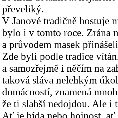
převeliký.
V Janové tradičně hostuje
bylo i v tomto roce. Zrána 
a průvodem masek přinášeli
Zde byli podle tradice vít
a samozřejmě i něčím na za
taková sláva nelehkým úk
domácností, znamená mnoho 
že ti slabší nedojdou. Ale i 
Ať je bída nebo hojnost, a