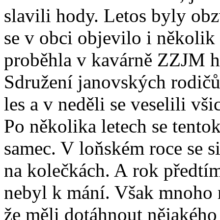
slavili hody. Letos byly ob
se v obci objevilo i několi
proběhla v kavárně ZZJM h
Sdružení janovských rodičů
les a v neděli se veselili vši
Po několika letech se tento
samec. V loňském roce se si
na kolečkách. A rok předtím
nebyl k mání. Však mnoho 
že měli dotáhnout nějakého