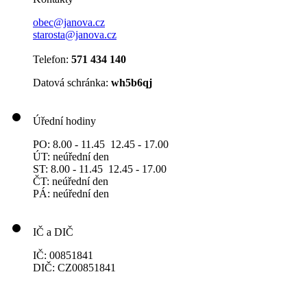
obec@janova.cz
starosta@janova.cz
Telefon:
571 434 140
Datová schránka:
wh5b6qj
Úřední hodiny
PO: 8.00 - 11.45 12.45 - 17.00
ÚT: neúřední den
ST: 8.00 - 11.45 12.45 - 17.00
ČT: neúřední den
PÁ: neúřední den
IČ a DIČ
IČ: 00851841
DIČ: CZ00851841