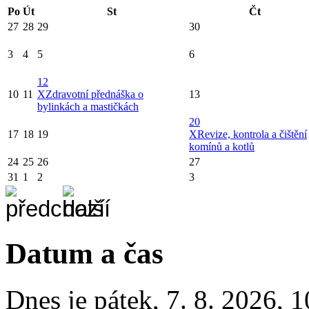
Po
Út
St
Čt
27
28
29
30
3
4
5
6
12
10
11
X
Zdravotní přednáška o
13
bylinkách a mastičkách
20
17
18
19
X
Revize, kontrola a čištění
komínů a kotlů
24
25
26
27
31
1
2
3
Datum a čas
Dnes je
pátek
,
7. 8. 2026
,
1