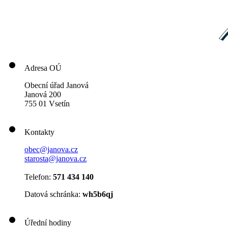
Adresa OÚ
Obecní úřad Janová
Janová 200
755 01 Vsetín
Kontakty
obec@janova.cz
starosta@janova.cz
Telefon:
571 434 140
Datová schránka:
wh5b6qj
Úřední hodiny