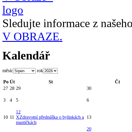
Sledujte informace z naše
V OBRAZE.
Kalendář
měsíc
rok
Po
Út
St
Čt
27
28
29
30
3
4
5
6
12
10
11
X
Zdravotní přednáška o bylinkách a
13
mastičkách
20