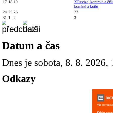
17
18
19
X
Revize, kontrola a čišt
komínů a kotlů
24
25
26
27
31
1
2
3
Datum a čas
Dnes je
sobota
,
8. 8. 2026
,
Odkazy